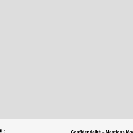
l :
Confidentialité – Mentions lég