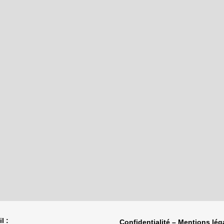
l :
Confidentialité – Mentions lég