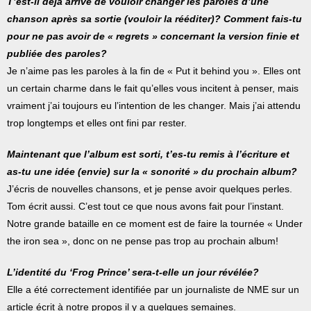
T’est-il déjà arrivé de vouloir changer les paroles d’une
chanson après sa sortie (vouloir la rééditer)? Comment fais-tu
pour ne pas avoir de « regrets » concernant la version finie et
publiée des paroles?
Je n’aime pas les paroles à la fin de « Put it behind you ». Elles ont
un certain charme dans le fait qu’elles vous incitent à penser, mais
vraiment j’ai toujours eu l’intention de les changer. Mais j’ai attendu
trop longtemps et elles ont fini par rester.
Maintenant que l’album est sorti, t’es-tu remis à l’écriture et
as-tu une idée (envie) sur la « sonorité » du prochain album?
J’écris de nouvelles chansons, et je pense avoir quelques perles.
Tom écrit aussi. C’est tout ce que nous avons fait pour l’instant.
Notre grande bataille en ce moment est de faire la tournée « Under
the iron sea », donc on ne pense pas trop au prochain album!
L’identité du ‘Frog Prince’ sera-t-elle un jour révélée?
Elle a été correctement identifiée par un journaliste de NME sur un
article écrit à notre propos il y a quelques semaines.